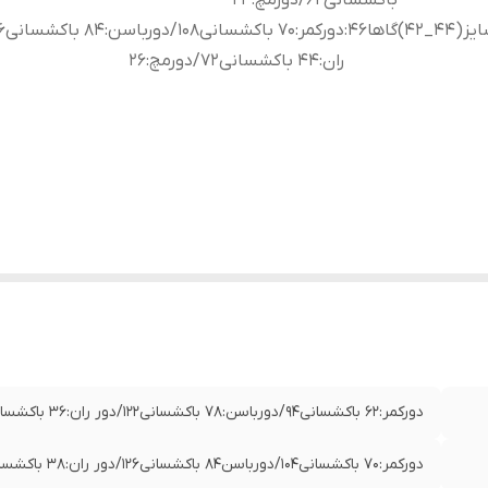
باکشسانی62/دورمچ:24
(44_42)گاها46
:
ران:44 باکشسانی72/دورمچ:26
دورکمر:62 باکشسانی94/دورباسن:78 باکشسانی122/دور ران:36 باکشسانی60/دورمچ:22
دورکمر:70 باکشسانی104/دورباسن84 باکشسانی126/دور ران:38 باکشسانی62/دورمچ:24