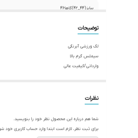
سایز(44_42)گاها46
توضیحات
لگ ورزشی آبرنگی
سیملس گرم بالا
وارداتی/کیفیت عالی
فاق مرغک دار
پشت چیندار/خط لیفت باسن
کمرگنی/دوخت فلت
نظرات
کنار کارکبریتی
شما هم درباره این محصول نظر خود را بنویسید.
برای ثبت نظر، لازم است ابتدا وارد حساب کاربری خود شو