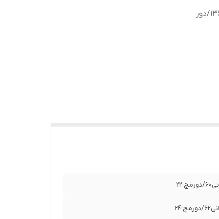
دورکمر:70 باکشسانی108/دورباسن:84 باکشسانی136/دور