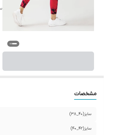
سایز
مشخصات
سایز(40_38)
سایز(42_40)