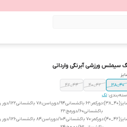
گ سیملس ورزشی آبرنگی وارداتی
یز
44_42
42_40
40_38
ته‌بندی
:
لگ
ز(40_38)
:
باکشسانی60/دورمچ:22
ز(42_40)
: