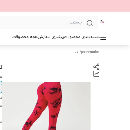
دسته‌بندی محصولات
پیگیری سفارش
همه محصولات
poshmarket
/
لگ
ل
سا
دس
سای
سای