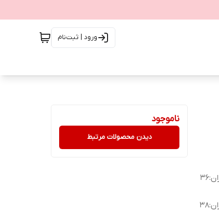
ورود | ثبت‌نام
ناموجود
دیدن محصولات مرتبط
دورکمر:62 باکشسانی94/دورباسن:78 باکشسانی122/دور ران:36
دورکمر:70 باکشسانی104/دورباسن84 باکشسانی126/دور ران:38