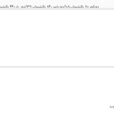
دورکمر:70 باکشسانی108/دورباسن:84 باکشسانی136/دور ران:44 باکشسانی72/دورمچ:26
ید.