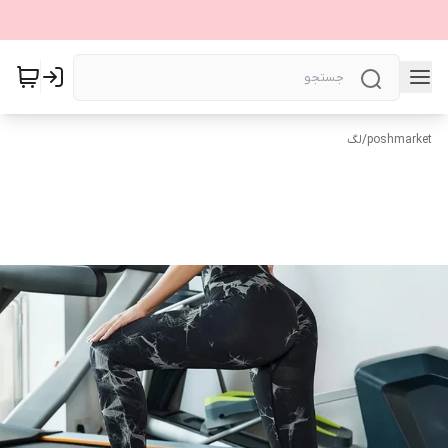
poshmarket
/
لگ