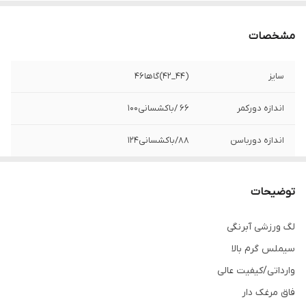
مشخصات
سایز
(44_42)گاها46
اندازه دورکمر
66 /باکشسانی100
اندازه دورباسن
88/باکشسانی124
اندازه دور ران
42/باکشسانی66
توضیحات
دورمچ
26
لگ ورزشی آبرنگی
سیملس گرم بالا
وارداتی/کیفیت عالی
فاق مرغک دار