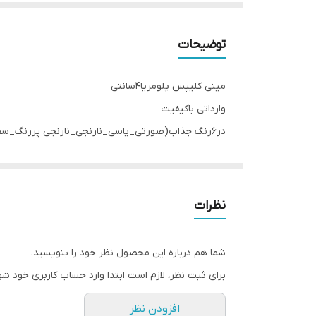
توضیحات
مینی کلیپس پلومریا۴سانتی
وارداتی باکیفیت
در۶رنگ جذاب(صورتی_یاسی_نارنجی_نارنجی پررنگ_سفیدزرد_آبی)
نظرات
شما هم درباره این محصول نظر خود را بنویسید.
برای ثبت نظر، لازم است ابتدا وارد حساب کاربری خود شو
افزودن نظر