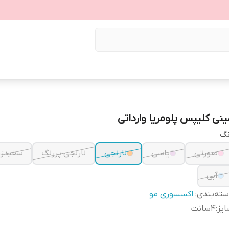
ینی کلیپس پلومریا وارداتی
نگ
صورتی
یاسی
نارنجی
نارنجی پررنگ
سفیدزر
آبی
ته‌بندی
:
اکسسوری مو
یز
:
۴سانت