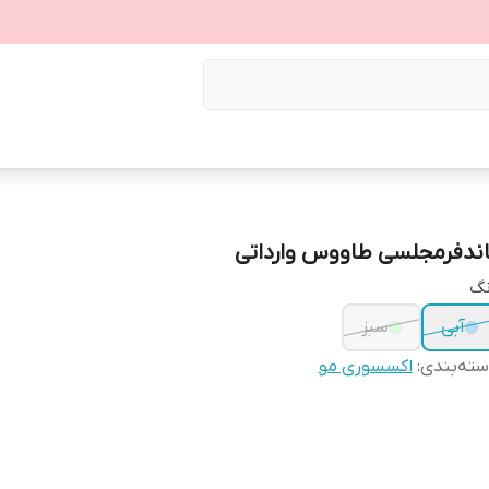
اندفرمجلسی طاووس وارداتی
نگ
آبی
سبز
ته‌بندی
:
اکسسوری مو