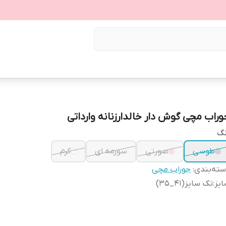
وراب مچی گوش دار خالدارزنانه وارداتی
نگ
طوسی
صورتی
سورمه ای
کرم
ته‌بندی
:
جوراب مچی
یز
:
تک سایز(41_35)