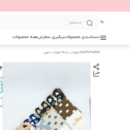
دسته‌بندی محصولات
پیگیری سفارش
همه محصولات
poshmarket
/
جوراب زنانه
/
جوراب مچی
ج
ر
دس
سا