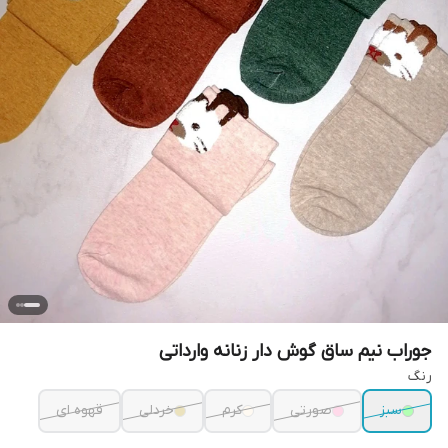
جوراب نیم ساق گوش دار زنانه وارداتی
رنگ
سبز
صورتی
کرم
خردلی
قهوه ای