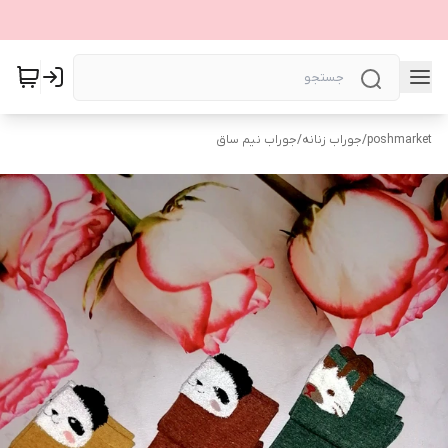
poshmarket
/
جوراب زنانه
/
جوراب نیم ساق