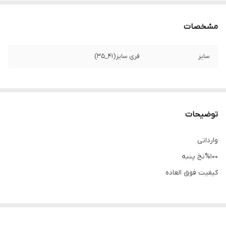
مشخصات
سایز
فری سایز(41_35)
توضیحات
وارداتی
%100نخ پنبه
کیفیت فوق العاده