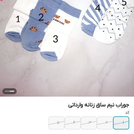
جوراب نیم ساق زنانه وارداتی
کد
5
4
3
2
1