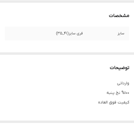
مشخصات
سایز
فری سایز(41_35)
توضیحات
وارداتی
%100 نخ پنبه
کیفیت فوق العاده