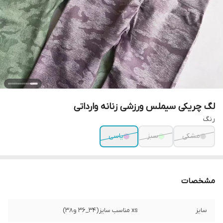
لگ چریکی سیملس ورزشی زنانه وارداتی
رنگ
مشکی
سبز
یاسی
مشخصات
سایز
xs مناسب سایز(34_۳۶ و۳۸)