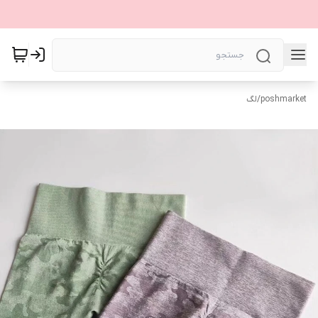
poshmarket
/
لگ