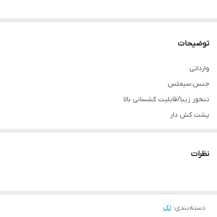
توضیحات
وارداتی
جنس:سیملس
تنخور زیبا/قابلیت کشسانی بالا
پشت کش دار
کمرپهن/کمرگنی
نظرات
دسته‌بندی
:
لگ