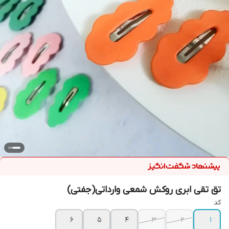
تق تقی ابری روکش شمعی وارداتی(جفتی)
کد
6
5
4
3
2
1