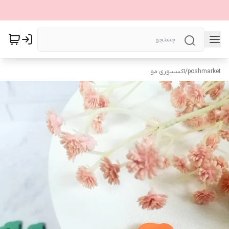
poshmarket
/
اکسسوری مو