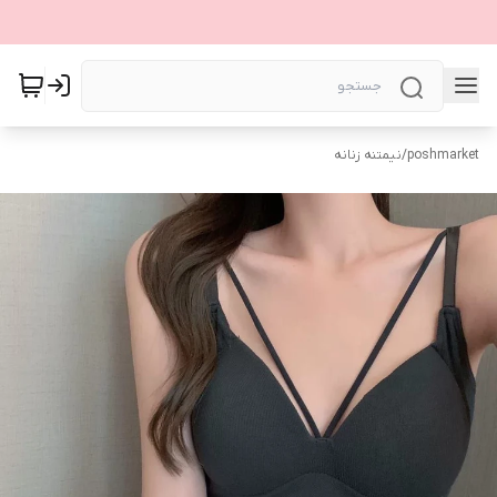
poshmarket
/
نیمتنه زنانه