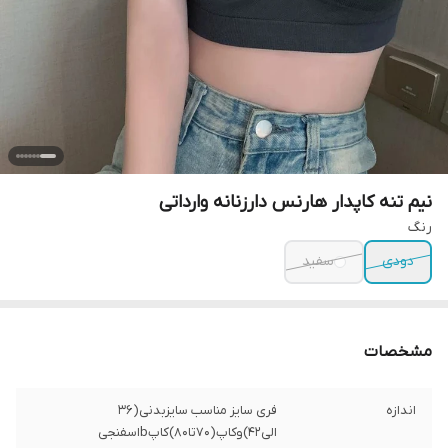
نیم تنه کاپدار هارنس دارزنانه وارداتی
رنگ
دودی
سفید
مشخصات
اندازه
فری سایز مناسب سایزبدنی(36
الی42)وکاپ(70تا80)کاپbاسفنجی