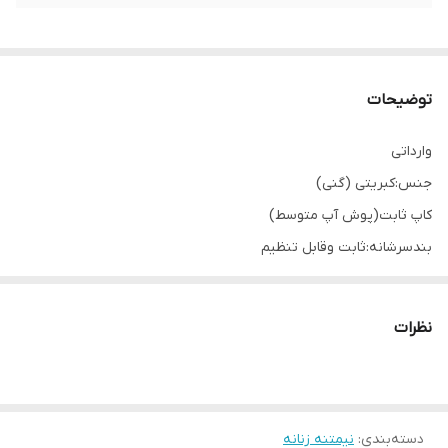
توضیحات
وارداتی
جنس:کبریتی (گنی)
کاپ ثابت(پوش آپ متوسط)
بندسرشانه:ثابت وقابل تنظیم
کیفیت فوق العاده عالی ونرم
نظرات
دسته‌بندی
:
نیمتنه زنانه