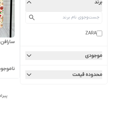
برند
ZARA
سارافن نخ
موجودی
ناموجود
محدوده قیمت
پیراه